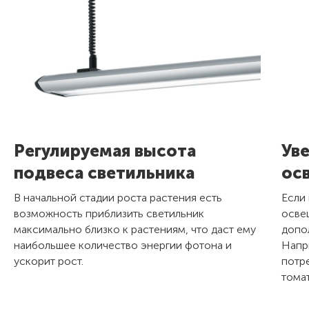
Регулируемая высота
Ув
подвеса светильника
ос
В начальной стадии роста растения есть
Если
возможность приблизить светильник
осве
максимально близко к растениям, что даст ему
допо
наибольшее количество энергии фотона и
Напр
ускорит рост.
потре
томат