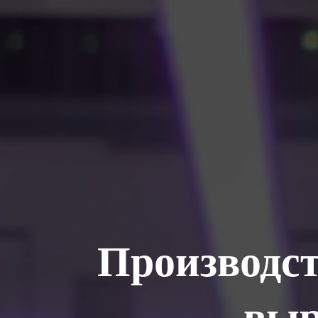
Производст
выр