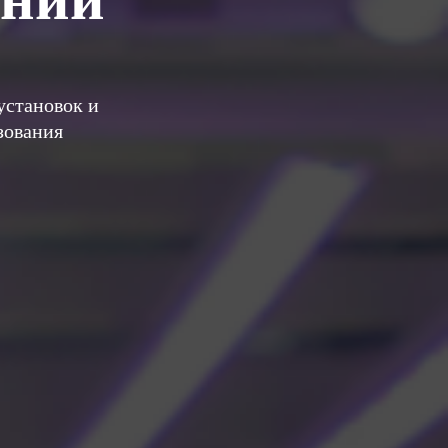
установок и
зования