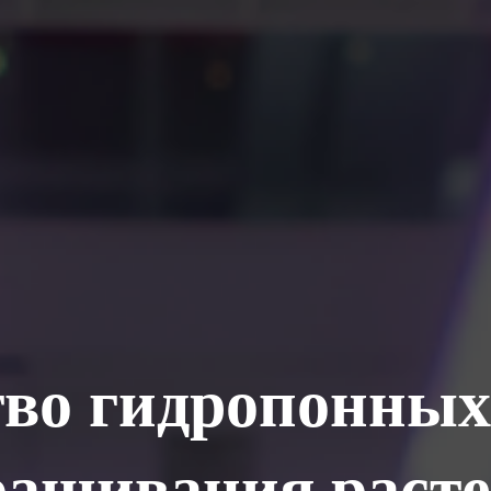
во гидропонных
ащивания раст